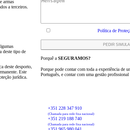
de armas
os a terceiros.
Declaro que li e aceito a
Política de Prote
 algumas
 deste tipo de
Porquê a
SEGURAMOS?
ca deste desporto,
Porque pode contar com toda a experiência de um
ermanente. Este
Português, e contar com uma gestão profissional 
teção jurídica.
CONSIGO DESDE
1962
+351 228 347 910
(Chamada para rede fixa nacional)
+351 219 188 740
(Chamada para rede fixa nacional)
+351 965 980 041