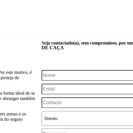
Seja contactado(a), sem compromisso, por u
DE CAÇA
SOU CLIENTE
NÃO SOU CLIENTE
Por este motivo, é
proteja de
a forma ideal de se
ode abranger também
res armas e os
ém do seguro